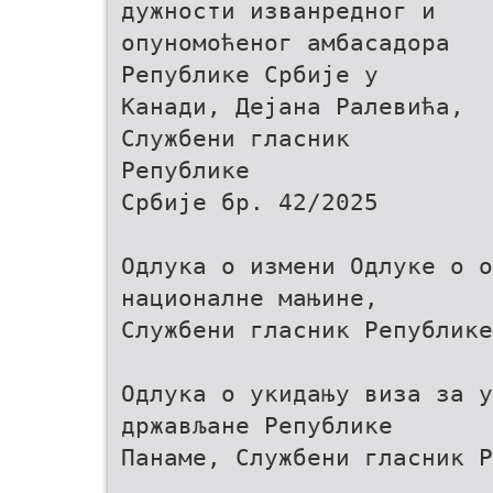
дужности изванредног и
опуномоћеног амбасадора
Републике Србије у
Канади, Дејана Ралевића,
Службени гласник
Републике
Србије бр. 42/2025
Одлука о измени Одлуке о 
националне мањине,
Службени гласник Републик
Одлука о укидању виза за у
држављане Републике
Панаме, Службени гласник Р