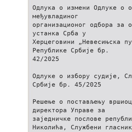
Одлука о измени Одлуке о 
међувладиног
организационог одбора за о
устанка Срба у
Херцеговини „Невесињска пу
Републике Србије бр.
42/2025
Одлуке о избору судије, Сл
Србије бр. 45/2025
Решење о постављењу вршио
директора Управе за
заједничке послове републи
Николића, Службени гласник