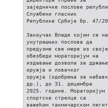
заједничке послове републи
Службени гласник
Републике Србије бр. 47/20
Закључак Владе којим се на
унутрашњих послова да
предузме све мере из своје
обезбеди мораторијум на
издавање дозвола за држање
оружја и ловачког
оружја (одобрења за набавк
др.), до 31. децембра
2025. године. Мораторијум 
спортске стрелце са
важећом такмичарском легит