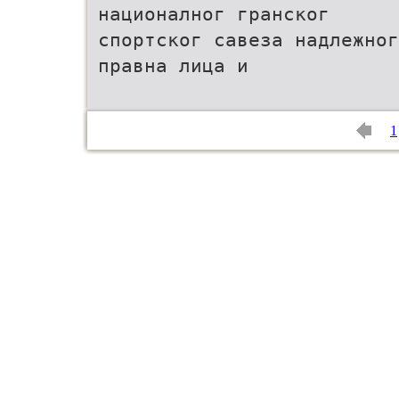
националног гранског
спортског савеза надлежног
правна лица и
1