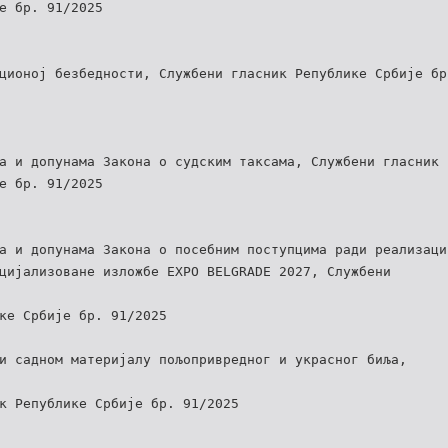
е бр. 91/2025
ционој безбедности, Службени гласник Републике Србије бр
а и допунама Закона о судским таксама, Службени гласник
е бр. 91/2025
а и допунама Закона о посебним поступцима ради реализаци
цијализоване изложбе EXPO BELGRADE 2027, Службени
ке Србије бр. 91/2025
и садном материјалу пољопривредног и украсног биља,
к Републике Србије бр. 91/2025