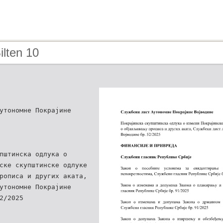
ilten 10
утономне Покрајине
пштинска одлука о
ске скупштинске одлуке
рописа и других аката,
утономне Покрајине
2/2025