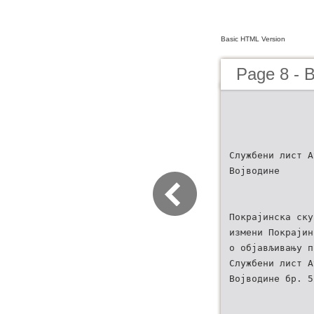
Basic HTML Version
Page 8 - B
Службени лист А
Војводине
Покрајинска ску
измени Покрајин
о објављивању п
Службени лист А
Војводине бр. 5