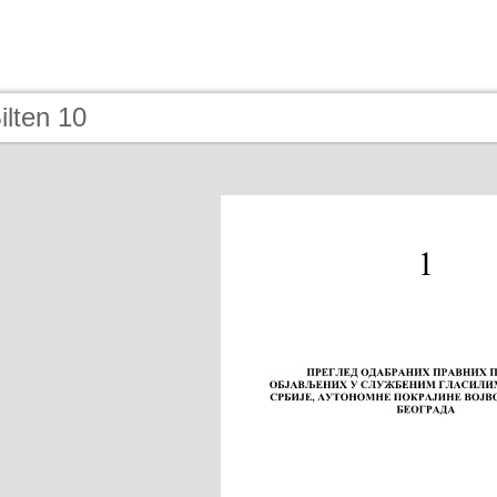
ilten 10