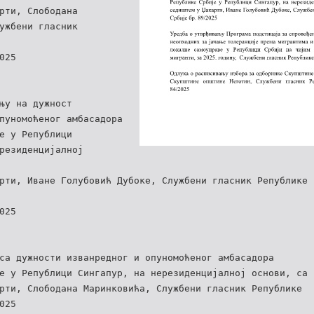
рти, Слободана
ужбени гласник
025
њу на дужност
пуномоћеног амбасадора
е у Републици
резиденцијалној
рти, Иване Голубовић Дубоке, Службени гласник Републике
025
са дужности изванредног и опуномоћеног амбасадора
е у Републици Сингапур, на нерезиденцијалној основи, са
рти, Слободана Маринковића, Службени гласник Републике
025