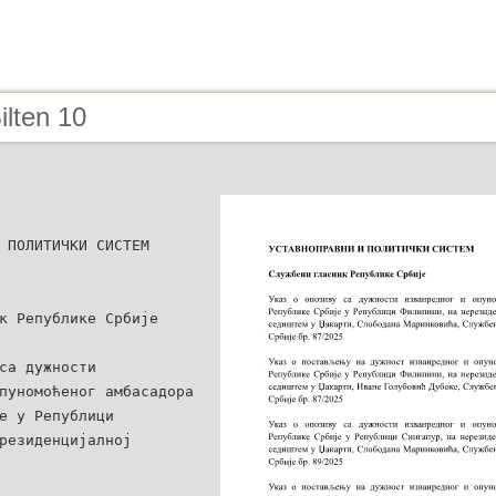
ilten 10
 ПОЛИТИЧКИ СИСТЕМ
к Републике Србије
са дужности
пуномоћеног амбасадора
е у Републици
резиденцијалној