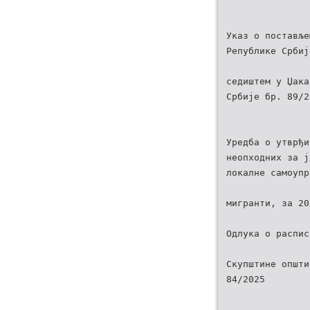
Указ о поставље
Републике Србиј
седиштем у Џака
Србије бр. 89/2
Уредба о утврђи
неопходних за ј
локалне самоупр
мигранти, за 20
Одлука о распис
Скупштине општи
84/2025