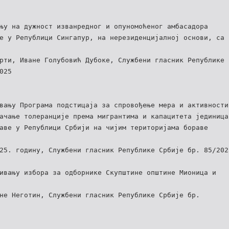
њу на дужност изванредног и опуномоћеног амбасадора
е у Републици Сингапур, на нерезиденцијалној основи, са
рти, Иване Голубовић Дубоке, Службени гласник Републике
025
вању Програма подстицаја за спровођење мера и активности
ачање толеранције према мигрантима и капацитета јединица
аве у Републици Србији на чијим територијама бораве
25. годину, Службени гласник Републике Србије бр. 85/202
ивању избора за одборнике Скупштине општине Мионица и
не Неготин, Службени гласник Републике Србије бр.