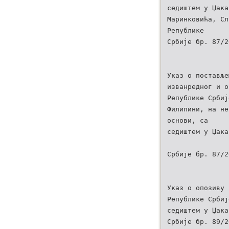
седиштем у Џака
Маринковића, Сл
Републике
Србије бр. 87/2
Указ о поставље
изванредног и о
Републике Србиј
Филипини, на не
основи, са
седиштем у Џака
Србије бр. 87/2
Указ о опозиву 
Републике Србиј
седиштем у Џака
Србије бр. 89/2