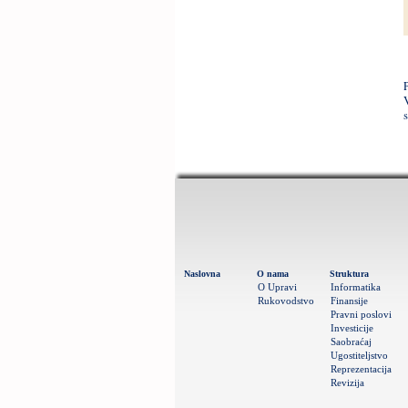
Naslovna
O nama
Struktura
O Upravi
Informatika
Rukovodstvo
Finansije
Pravni poslovi
Investicije
Saobraćaj
Ugostiteljstvo
Reprezentacija
Revizija