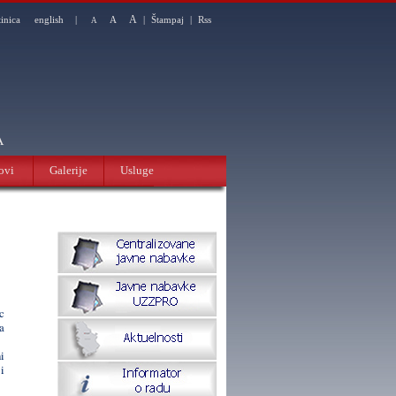
A
tinica
english
|
A
|
Štampaj
|
Rss
A
A
ovi
Galerije
Usluge
c
a
i
i