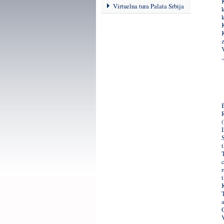
Virtuelna tura Palata Srbija
t