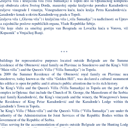
Kraljeva vila i kraljičina vila (vila Šumadija) u Topoli deo su Oplanačkog kompleks
koji obuhvata crkvu Svetog Đorđa, mauzolej srpske kraljevske porodice Karađorđević
kraljeve vinograde I vinariju, Vinogradarevu kuću, kuću kralja Petra Karađorđevića 
Karađorđev konak u okviru Karađorđevog grada u Topoli.
Kraljeva vila (,,Glavna vila”) i kraljičina vila (,,vila Šumadija”) u nadležnosti su Uprav
za zajedničke poslove republičkih organa, Vlade Republike Srbije.
Vile koje služe za smeštaj gostiju van Beograda su Lovačka kuća u Vorovu, vil
,,Kopaonik” u Vrnjačkoj Banji.
* * *
Buildings for representative purposes located outside Belgrade are the Summe
Residence of the Obrenović royal family on Plavinac in Smederevo and the King’s Vill
(“Main villa”) and the Queen’s Villa (“Villa Šumadija”) in Topola.
In 2009 the Summer Residence of the Obrenović royal family on Plavinac nea
Smederevo, today known as the villa “Golden Hill”, was declared a cultural monument
his edifice is open for public and it attracts public attention due to its rich history.
The King’s Villa and the Queen’s Villa (Villa Šumadija) in Topola are the part of th
complex in Oplenac that include the Church of St. George, the Mausoleum of the Serbia
royal family Karađorđević, the King’s vineyards and the winery, the Winegrower's house
the Residence of King Petar Karađorđević and the Karađorđe’s Lodge within th
Karađorđe’s Town in Topola.
The King’s Villa (“Main villa”) and the Queen’s Villa (“Villa Šumadija”) are under th
authority of the Administration for Joint Services of the Republic Bodies within th
Government of the Republic of Serbia.
Villas serving for the accommodation of guests outside Belgrade are the Hunting Lodg