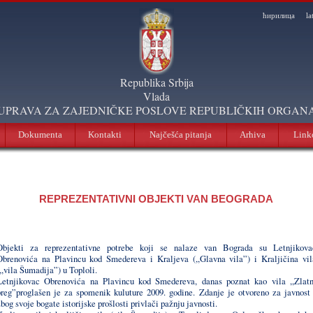
ћирилица
la
Republika Srbija
Vlada
UPRAVA ZA ZAJEDNIČKE POSLOVE REPUBLIČKIH ORGAN
Dokumenta
Kontakti
Najčešća pitanja
Arhiva
Link
REPREZENTATIVNI OBJEKTI VAN BEOGRADA
Objekti za reprezentativne potrebe koji se nalaze van Bograda su Letnjikova
Obrenovića na Plavincu kod Smedereva i Kraljeva (,,Glavna vila”) i Kraljičina vil
(,,vila Šumadija”) u Toploli.
Letnjikovac Obrenovića na Plavincu kod Smedereva, danas poznat kao vila ,,Zlatn
breg”proglašen je za spomenik kuluture 2009. godine. Zdanje je otvoreno za javnost 
bog svoje bogate istorijske prošlosti privlači pažnju javnosti.