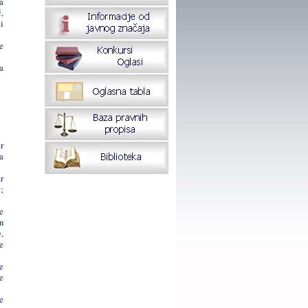
a
,
i
e
a
r
a
r
;
e
n
,
e
e
e
e