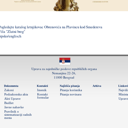
Pogledajte katalog letnjikovac Obrenovića na Plavincu kod Smedereva
Vila "Zlatni breg"
srpsko/englisch
Uprava za zajedničke poslove republičkih organa
Nemanjina 22-26,
11000 Beograd
Dokumenta
Kontakti
Najčešća pitanja
Arhiva
Linkov
Zakoni
Imenik
Pitanja korisnika
Najviši
Podzakonska akta
Kontakt
Pitanja novinara
Minista
formular
Akti Uprave
Upravn
Budžet
Javne nabavke
Pravilnik o
sistematizaciji radnih
mesta