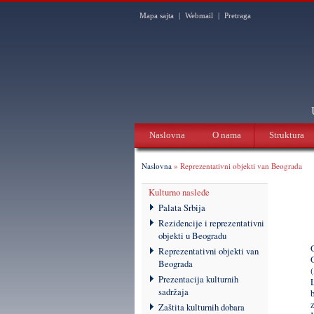
Mapa sajta
|
Webmail
|
Pretraga
Naslovna
O nama
Struktura
Naslovna
» Reprezentativni objekti van Beograda
Kulturno nasleđe
Palata Srbija
Rezidencije i reprezentativni
objekti u Beogradu
Reprezentativni objekti van
Beograda
Prezentacija kulturnih
sadržaja
z
Zaštita kulturnih dobara