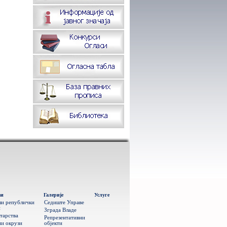
ви
Галерије
Услуге
ши републички
Седиште Управе
и
Зграда Владе
тарства
Репрезентативни
и окрузи
објекти