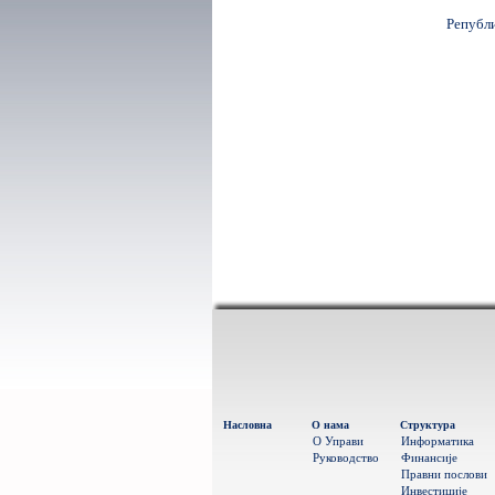
Републ
Насловна
О нама
Структура
О Управи
Информатика
Руководство
Финансије
Правни послови
Инвестиције