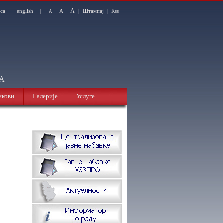
A
ica
english
|
A
|
Штампај
|
Rss
A
НА
нкови
Галерије
Услуге