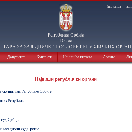
ћирилица
latin
Република Србија
Влада
ПРАВА ЗА ЗАЈЕДНИЧКЕ ПОСЛОВЕ РЕПУБЛИЧКИХ ОРГА
Документа
Контакти
Најчешћа питања
Архива
Ли
и
Највиши републички органи
а скупштина Републике Србије
дник Републике
 суд Србије
и касациони суд Србије