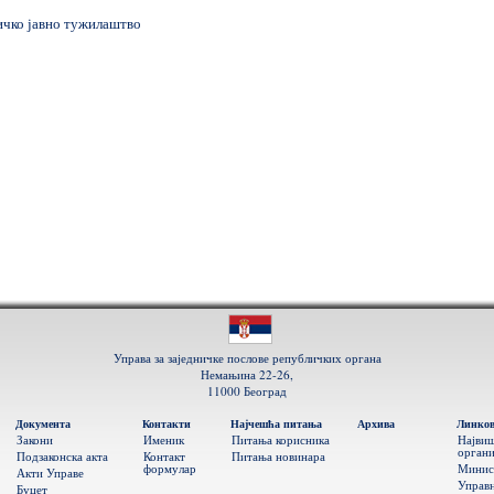
ичко јавно тужилаштво
Управа за заједничке послове републичких органа
Немањина 22-26,
11000 Београд
Документа
Контакти
Најчешћа питања
Архива
Линко
Закони
Именик
Питања корисника
Најви
орган
Подзаконска акта
Контакт
Питања новинара
формулар
Минис
Акти Управе
Управн
Буџет