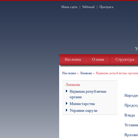
Мапа сајта
|
Webmail
|
Претрага
У
Насловна
О нама
Структура
Насловна
»
Линкови
» Највиши републички орган
Линкови
Највиши републички
Народн
органи
Министарства
Предсе
Управни окрузи
Влада
Уставни
Врховн