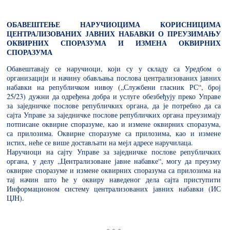
ОБАВЕШТЕЊЕ НАРУЧИОЦИМА КОРИСНИЦИМА
ЦЕНТРАЛИЗОВАНИХ ЈАВНИХ НАБАВКИ О ПРЕУЗИМАЊУ
ОКВИРНИХ СПОРАЗУМА И ИЗМЕНА ОКВИРНИХ
СПОРАЗУМА
Обавештавају се наручиоци, који су у складу са Уредбом о
организацији и начину обављања послова централизованих јавних
набавки на републичком нивоу („Службени гласник РС“, број
25/23) дужни да одређена добра и услуге обезбеђују преко Управе
за заједничке послове републичких органа, да је потребно да са
сајта Управе за заједничке послове републичких органа преузимају
потписане оквирне споразуме, као и измене оквирних споразума,
са прилозима. Оквирне споразуме са прилозима, као и измене
истих, неће се више достављати на мејл адресе наручилаца.
Наручиоци на сајту Управе за заједничке послове републичких
органа, у делу „Централизоване јавне набавке“, могу да преузму
оквирне споразуме и измене оквирних споразума са прилозима на
тај начин што ће у оквиру наведеног дела сајта приступити
Информационом систему централизованих јавних набавки (ИС
ЦЈН).