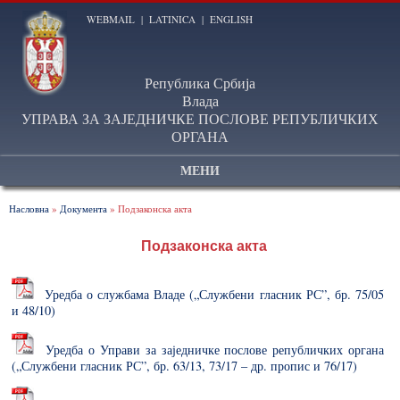
WEBMAIL
|
LATINICA
|
ENGLISH
Република Србија
Влада
УПРАВА ЗА ЗАЈЕДНИЧКЕ ПОСЛОВЕ РЕПУБЛИЧКИХ
ОРГАНА
МЕНИ
Насловна
»
Документа
» Подзаконска акта
Подзаконска акта
Уредба о службама Владе („Службени гласник РС”, бр. 75/05
и 48/10)
Уредба о Управи за заједничке послове републичких органа
(„Службени гласник РС”, бр. 63/13, 73/17 – др. пропис и 76/17)