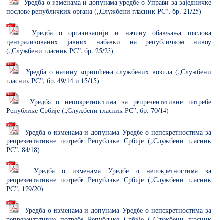
Уредба о изменама и допунама уредбе о Управи за заједничке
послове републичких органа („Службени гласник РС”, бр. 21/25)
Уредба о организацији и начину обављања послова
централизованих јавних набавки на републичком нивоу
(„Службени гласник РС”, бр. 25/23)
Уредба о начину коришћења службених возила („Службени
гласник РС”, бр. 49/14 и 15/15)
Уредбa о непокретностима за репрезентативне потребе
Републике Србије („Службени гласник РС”, бр. 70/14)
Уредба о изменама и допунама Уредбе о непокретностима за
репрезентативне потребе Републике Србије („Службени гласник
РС”, 84/18)
Уредба о изменама Уредбе о непокретностима за
репрезентативне потребе Републике Србије („Службени гласник
РС”, 129/20)
Уредба о изменама и допунама Уредбе о непокретностима за
репрезентативне потребе Републике Србије („Службени гласник