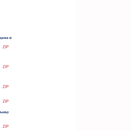
адама и
ZIP
ZIP
ZIP
ZIP
вљању
ZIP