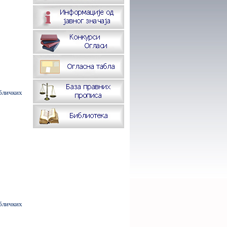
бличких
бличких