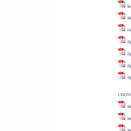
Би
Ин
Оп
Пр
Про
Пр
Пр
СЕКТО
Ин
Инв
Ин