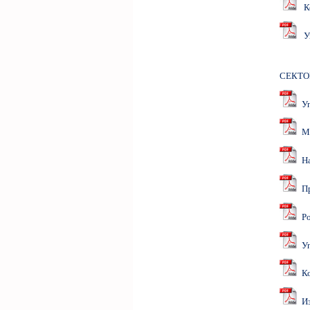
Ко
Уп
СЕКТО
Упу
Ма
Наб
Про
Ро
Упл
Ко
Изр