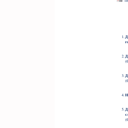
Пос
Д
г
Д
(
Д
(
Н
Д
с
(