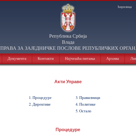
ћирилица
Република Србија
Влада
ПРАВА ЗА ЗАЈЕДНИЧКЕ ПОСЛОВЕ РЕПУБЛИЧКИХ ОРГА
Документа
Контакти
Најчешћа питања
Архива
Ли
Акти Управе
1.
Процедуре
3.
Правилници
2.
Директиве
4.
Политике
5.
Остало
Процедуре