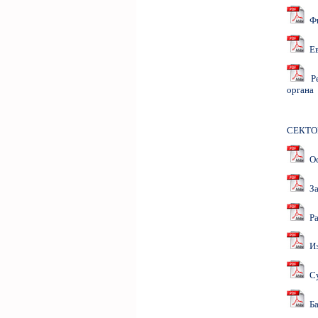
Фи
Еви
Ре
органа
СЕКТО
Ост
Зас
Ра
Изр
Су
Ба