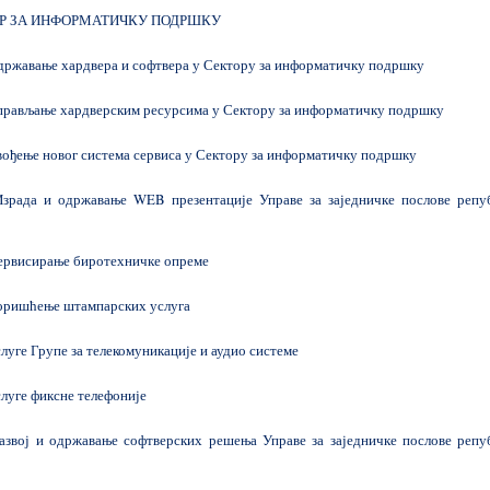
Р ЗА ИНФОРМАТИЧКУ ПОДРШКУ
ржавање хардвера и софтвера у Сектору за информатичку подршку
рављање хардверским ресурсима у Сектору за информатичку подршку
ђење новог система сервиса у Сектору за информатичку подршку
рада и одржавање WEB презентације Управе за заједничке послове репу
рвисирање биротехничке опреме
ришћење штампарских услуга
уге Групе за телекомуникације и аудио системе
уге фиксне телефоније
звој и одржавање софтверских решења Управе за заједничке послове репу