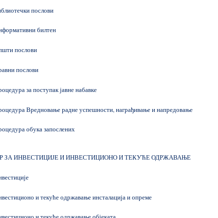
блиотечки послови
формативни билтен
шти послови
авни послови
цедура за поступак јавне набавке
оцедура Вредновање радне успешности, награђивање и напредовање
оцедура обука запослених
Р ЗА ИНВЕСТИЦИЈЕ И ИНВЕСТИЦИОНО И ТЕКУЋЕ ОДРЖАВАЊЕ
вестиције
естиционо и текуће одржавање инсталација и опреме
вестиционо и текуће одржавање објеката