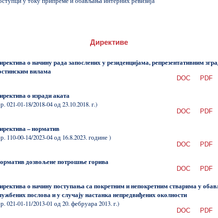
тупци у току припреме и обављања интерних ревизија
Директиве
иректива о начину рада запослених у резиденцијама, репрезентативним згр
остинским вилама
DOC
PDF
иректива о изради аката
бр. 021-01-18/2018-04 од 23.10.2018. г.)
DOC
PDF
иректива – норматив
бр. 110-00-14/2023-04 од 16.8.2023. године )
DOC
PDF
орматив дозвољене потрошње горива
DOC
PDF
иректива о начину поступања са покретним и непокретним стварима у оба
лужбених послова и у случају настанка непредвиђених околности
бр. 021-01-11/2013-01 од 20. фебруара 2013. г.)
DOC
PDF