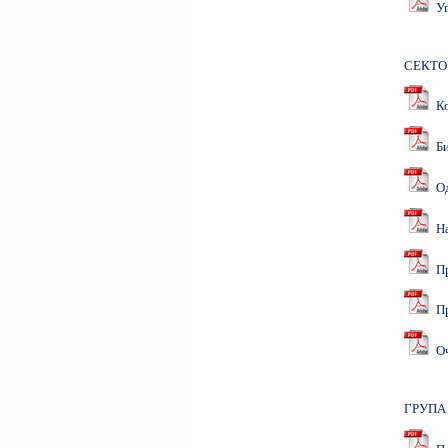
Упу
СЕКТО
Ко
Би
Од
На
Пр
Про
Очу
ГРУПА