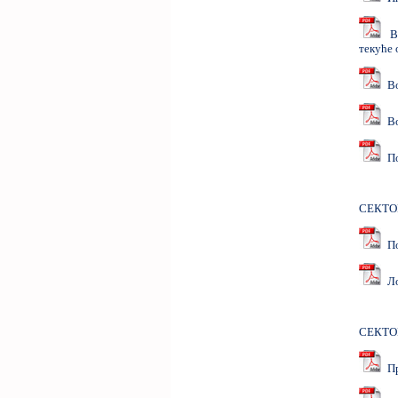
Во
текуће
Вођ
Во
Пос
СЕКТО
По
Ло
СЕКТО
Пр