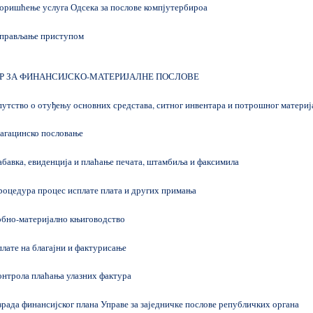
ришћење услуга Одсека за послове компјутербироа
рављање приступом
Р ЗА ФИНАНСИЈСКО-МАТЕРИЈАЛНЕ ПОСЛОВЕ
тство о отуђењу основних средстава, ситног инвентара и потрошног материј
гацинско пословање
авка, евиденција и плаћање печата, штамбиља и факсимила
цедура процес исплате плата и других примања
бно-материјално књиговодство
ате на благајни и фактурисање
нтрола плаћања улазних фактура
ада финансијског плана Управе за заједничке послове републичких органа