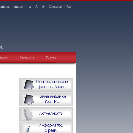
A
latinica
english
|
A
|
Штампај
|
Rss
A
НА
нкови
Галерије
Услуге