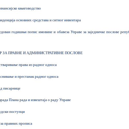
нансијско књиговодство
денција основних средстава и ситног инвентара
дован годишњи попис имовине и обавеза Управе за заједничке послове репу
Р ЗА ПРАВНЕ И АДМИНИСТРАТИВНЕ ПОСЛОВЕ
варивање права из радног односа
нивање и престанак радног односа
д писарнице
ада Плана рада и извештаја о раду Управе
дски поступци
за правних прописа