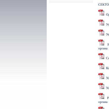
СЕКТО
Од
Уп
Уво
Из
органа
Се
Ко
Усл
Усл
Ра
органа