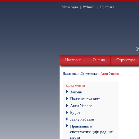
Мапа сајта
|
Webmail
|
Претрага
У
Насловна
О нама
Структура
Насловна
»
Документа
» Акти Управе
Документа
Закони
Подзаконска акта
Акти Управе
Буџет
Јавне набавке
Правилник о
систематизацији радних
места