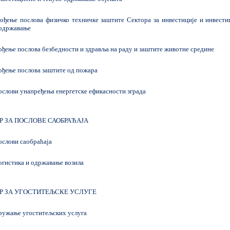
ђење послова физичко техничке заштите Сектора за инвестиције и инвести
 одржавање
ење послова безбедности и здравља на раду и заштите животне средине
ђење послова заштите од пожара
лови унапређења енергетске ефикасности зграда
Р ЗА ПОСЛОВЕ САОБРАЋАЈА
слови саобраћаја
гистика и одржавање возила
Р ЗА УГОСТИТЕЉСКЕ УСЛУГЕ
ужање угоститељских услуга