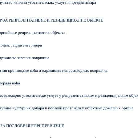
тство наплата угоститељских услуга и предаја пазара
Р ЗА РЕПРЕЗЕНТАТИВНЕ И РЕЗИДЕНЦИЈАЛНЕ ОБЈЕКТЕ
ришћење репрезентативних објеката
одекорација ентеријера
ржавање зелених површина
чин производње воћа и одржавање непроизводних површина
ерада воћа
токоларно угоститељске услуге у репрезентативним и резиденцијалним обје
вање културних добара и послови протокола у објектима државних органа
 ЗА ПОСЛОВЕ ИНТЕРНЕ РЕВИЗИЈЕ